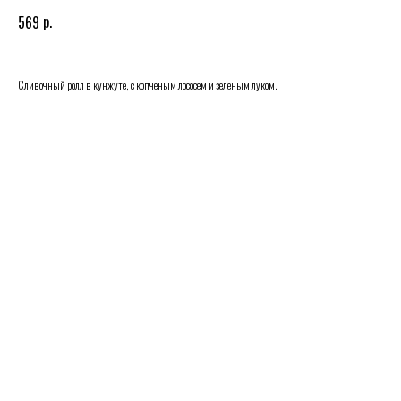
р.
569
Сливочный ролл в кунжуте, с копченым лососем и зеленым луком.