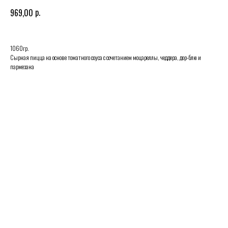
р.
969,00
1060гр.
Сырная пицца на основе томатного соуса с сочетанием моцареллы, чеддера, дор-блю и
пармезана